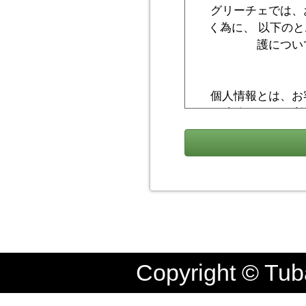
グリーチェでは、
く為に、 以下の
護につい
個人情報とは、お
ご連絡などをご利
いただいた個人に
性別、職業、電話
を識
当社は、お客様か
本サービスを提供
に利
Copyright © Tub
・お客様に対して
・お客様からの